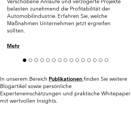
Verschobene Anläufe und verzögerte Projekte
belasten zunehmend die Profitabilität der
Automobilindustrie. Erfahren Sie, welche
Maßnahmen Unternehmen jetzt ergreifen
sollten.
Mehr
1
2
3
4
5
6
7
8
9
10
11
12
13
14
15
In unserem Bereich
Publikationen
finden Sie weitere
Blogartikel sowie persönliche
Experteneinschätzungen und praktische Whitepaper
mit wertvollen Insights.