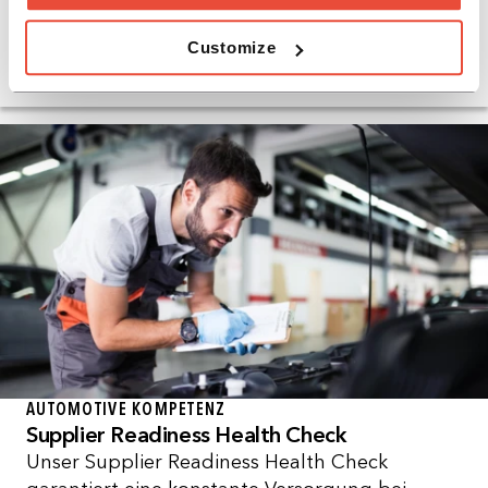
Horn & Company unterstützt Sie bei der
Entwicklung und Umsetzung des für Sie
Customize
passenden Production Footprints.
AUTOMOTIVE KOMPETENZ
Supplier Readiness Health Check
Unser Supplier Readiness Health Check