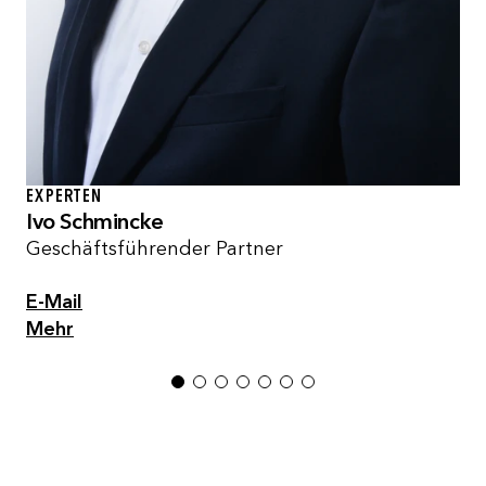
EXPERTEN
Ivo Schmincke
Geschäftsführender Partner
E-Mail
Mehr
1
2
3
4
5
6
7