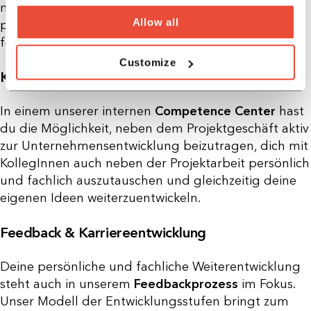
maßgeschneiderten
Trainingsprogramm
, das deine
Allow all
persönliche und fachliche Entwicklung optimal
fördert.
Customize
Know-how Sharing
In einem unserer internen
Competence Center
hast
du die Möglichkeit, neben dem Projektgeschäft aktiv
zur Unternehmensentwicklung beizutragen, dich mit
KollegInnen auch neben der Projektarbeit persönlich
und fachlich auszutauschen und gleichzeitig deine
eigenen Ideen weiterzuentwickeln.
Feedback & Karriereentwicklung
Deine persönliche und fachliche Weiterentwicklung
steht auch in unserem
Feedbackprozess
im Fokus.
Unser Modell der Entwicklungsstufen bringt zum