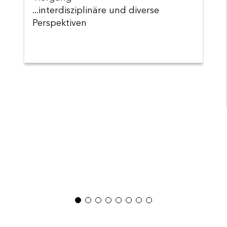
...interdisziplinäre und diverse
Perspektiven
1
2
3
4
5
6
7
8