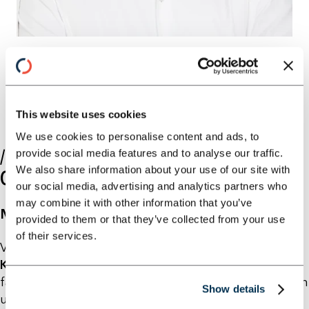
1
2
3
4
5
6
7
8
This website uses cookies
We use cookies to personalise content and ads, to
// DEINE ENTWICKLUNG BEI HORN &
provide social media features and to analyse our traffic.
We also share information about your use of our site with
COMPANY
our social media, advertising and analytics partners who
may combine it with other information that you’ve
Mentoring & Schulungen
provided to them or that they’ve collected from your use
of their services.
Von Beginn an steht dir ein/e MentorIn als
Karrierecoach
zur Seite, um deine persönliche und
fachliche
Entwicklung
gezielt zu begleiten. Zusätzlich
Show details
unterstützen wir deinen Karriereweg mit einem