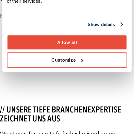
of their services.
E-Mail *
Show details
Anfrage absenden
Allow all
Customize
// UNSERE TIEFE BRANCHENEXPERTISE
ZEICHNET UNS AUS
Wir stehen für eine tiefe fachliche Fundierung