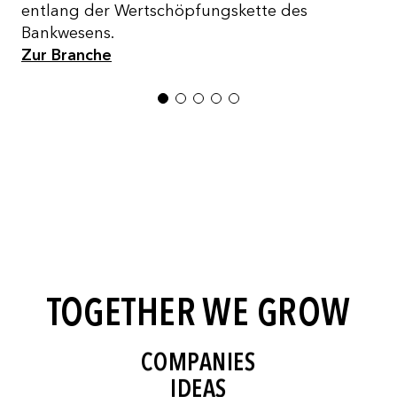
entlang der Wertschöpfungskette des
Bankwesens.
Zur Branche
1
2
3
4
5
PARTNERSHIPS
RESULTS
SUCCESS
TRUST
TOGETHER WE GROW
RELATIONSHIPS
COMPANIES
IDEAS
INNOVATIONS