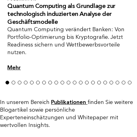
Quantum Computing als Grundlage zur
technologisch induzierten Analyse der
Geschäftsmodelle
Quantum Computing verändert Banken: Von
Portfolio-Optimierung bis Kryptografie. Jetzt
Readiness sichern und Wettbewerbsvorteile
nutzen.
Mehr
1
2
3
4
5
6
7
8
9
10
11
12
13
14
15
16
17
18
19
20
21
In unserem Bereich
Publikationen
finden Sie weitere
Blogartikel sowie persönliche
Experteneinschätzungen und Whitepaper mit
wertvollen Insights.