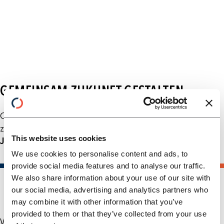
GEMEINSAM ZUKUNFT GESTALTEN
Ob erste Gedanken oder konkrete Pläne – wir hören
zu, fragen nach und entwickeln gemeinsam weiter.
This website uses cookies
Jetzt Kontakt aufnehmen.
We use cookies to personalise content and ads, to
provide social media features and to analyse our traffic.
We also share information about your use of our site with
our social media, advertising and analytics partners who
may combine it with other information that you’ve
provided to them or that they’ve collected from your use
Wobei dürfen wir Sie heute unterstützen? *