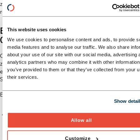
zum wirksamen Instrument, um Produktionssysteme
resilient, effizient und zukunftssicher auszurichten.
BEREIT, DEN NÄCHSTEN SCHRITT ZU
This website uses cookies
GEHEN?
We use cookies to personalise content and ads, to provide s
media features and to analyse our traffic. We also share info
about your use of our site with our social media, advertising 
Ob erste Gedanken oder konkrete Pläne – wir hören
analytics partners who may combine it with other information
zu, fragen nach und entwickeln gemeinsam weiter. In
you’ve provided to them or that they’ve collected from your u
einem unverbindlichen Erstgespräch klären wir, wo
their services.
Sie stehen und wie wir Sie unterstützen können.
E-Mail *
Show detai
Absenden
Allow all
Customize