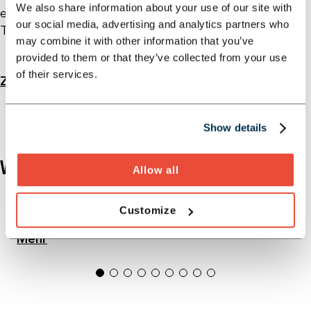
We also share information about your use of our site with
eine belastbare, nachvollziehbare Grundlage für
our social media, advertising and analytics partners who
Turnaround-Entscheidungen.
may combine it with other information that you’ve
provided to them or that they’ve collected from your use
of their services.
Zurück Zur Übersicht
Jetzt Kontakt Aufnehmen
Show details
WEITERE THEMEN
Allow all
Unternehmensplanung / -plausibilisierung
Customize
Mehr
1
2
3
4
5
6
7
8
9