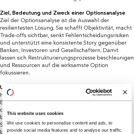
Ziel, Bedeutung und Zweck einer Optionsanalyse
Ziel der Optionsanalyse ist die Auswahl der
resilientesten Lösung. Sie schafft Objektivität, macht
Trade-offs sichtbar, senkt Fehlentscheidungsrisiken
und unterstützt eine konsistente Story gegenüber
Banken, Investoren und Gesellschaftern. Damit
lassen sich Restrukturierungsprozesse beschleunigen
und Ressourcen auf die wirksamste Option
fokussieren.
Unterstützung durch Horn & Company
Horn & Company strukturiert den
Entscheidungsraum, modelliert Szenarien und
quantifiziert Wirkungen auf Cash und Wert. Wir
This website uses cookies
bewerten Umsetzbarkeit, moderieren die
We use cookies to personalise content and ads, to
Stakeholder-Diskussion und begleiten die Auswahl
provide social media features and to analyse our traffic.
bis zur Start-Roadmap. So erhalten Sie unter Druck