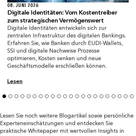
08. JUNI 2026
Digitale Identitäten: Vom Kostentreiber
zum strategischen Vermögenswert
Digitale Identitäten entwickeln sich zur
zentralen Infrastruktur des digitalen Bankings.
Erfahren Sie, wie Banken durch EUDI-Wallets,
SSI und digitale Nachweise Prozesse
optimieren, Kosten senken und neue
Geschäftsmodelle erschließen können.
Lesen
1
2
3
4
5
6
7
8
9
10
11
12
13
14
15
16
17
18
19
20
21
2
Lesen Sie noch weitere Blogartikel sowie persönliche
Experteneinschätzungen und entdecken Sie
praktische Whitepaper mit wertvollen Insights in