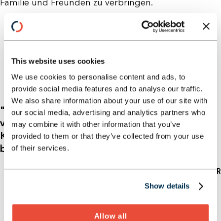
Familie und Freunden zu verbringen.
This website uses cookies
We use cookies to personalise content and ads, to
provide social media features and to analyse our traffic.
We also share information about your use of our site with
"Für mich bedeutet „together we grow“, das
our social media, advertising and analytics partners who
vorhandene Know-how zu bündeln und im
may combine it with other information that you’ve
Kundenprojekt bestmöglich zum Einsatz zu
provided to them or that they’ve collected from your use
bringen."
of their services.
- JENS KELLER
Show details
Allow all