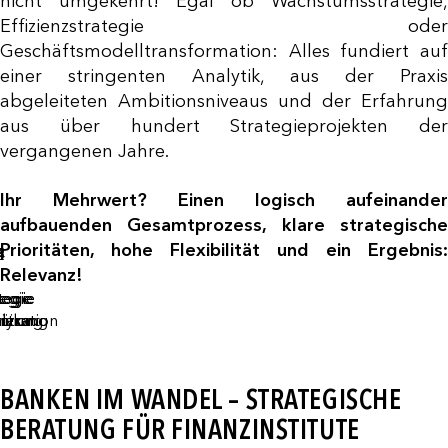
nicht umgekehrt! Egal ob Wachstumsstrategie,
Effizienzstrategie oder
Geschäftsmodelltransformation: Alles fundiert auf
einer stringenten Analytik, aus der Praxis
abgeleiteten Ambitionsniveaus und der Erfahrung
aus über hundert Strategieprojekten der
vergangenen Jahre.
Ihr Mehrwert? Einen logisch aufeinander
aufbauenden Gesamtprozess, klare strategische
taltung
kt zur
se des
erung der
g sowie
Prioritäten, hohe Flexibilität und ein Ergebnis:
1
2
3
4
5
ersion,
egie-
ellen
umsetzung
tzung
Relevanz!
mfelds
klung,
ld(er)
uierliches
ernen &
tegie
tegie
tegie
ew &
tegie
tegie
wie
&
ortfolio
rnen
gischer
igenen
sons
ikation
isierung
tzung
ition
lyse
ikation
ement
gsfelder
rmance
rned
BANKEN IM WANDEL – STRATEGISCHE
BERATUNG FÜR FINANZINSTITUTE