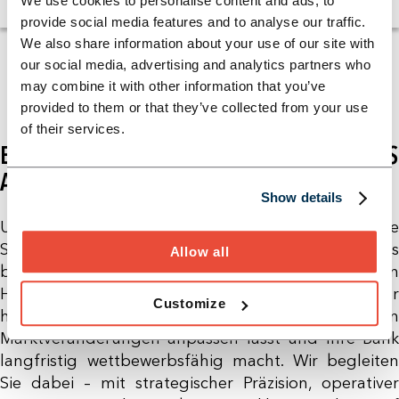
We use cookies to personalise content and ads, to
provide social media features and to analyse our traffic.
We also share information about your use of our site with
our social media, advertising and analytics partners who
may combine it with other information that you’ve
provided to them or that they’ve collected from your use
of their services.
EXZELLENZ ALS STANDARD – NICHT ALS
AUSNAHME
Show details
Unsere Erfahrung zeigt: Banken und Sparkassen, die
Strategie als fortlaufenden und flexiblen Prozess
Allow all
begreifen, gewinnen. Mit „Strategize to Grow“ von
Horn & Company erhalten Sie einen Ansatz, der
Customize
höchste Anforderungen erfüllt, sich flexibel an
Marktveränderungen anpassen lässt und Ihre Bank
langfristig wettbewerbsfähig macht. Wir begleiten
Sie dabei – mit strategischer Präzision, operativer