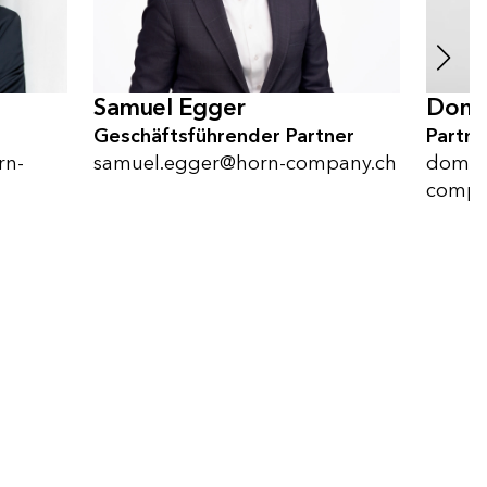
Domin
Samuel Egger
Partne
Geschäftsführender Partner
domini
rn-
samuel.egger@horn-company.ch
compa