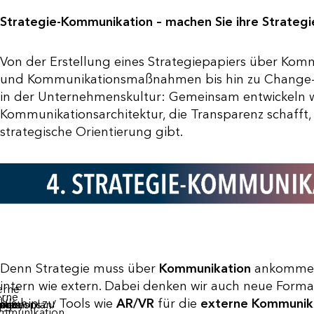
Strategie-Kommunikation – machen Sie ihre Strategi
Von der Erstellung eines Strategiepapiers über Kom
und Kommunikationsmaßnahmen bis hin zu Change-
in der Unternehmenskultur: Gemeinsam entwickeln wi
Kommunikationsarchitektur, die Transparenz schafft
strategische Orientierung gibt.
Denn Strategie muss über
Kommunikation
ankommen. 
kations
stente
eitende
ales
eitung
llung
kade
nd
intern wie extern. Dabei denken wir auch neue Form
erne
enskultur
dokument,
ktiv
erne
kations
ichtete
anter
eine
bis hin zu Tools wie
AR/VR
für die
externe Kommunika
tionsplan/
kations-
pany
egie-
nge-
rnes
eziehen
agendes
timmt
mmunikation
einhalte
uppen-
ahmen
. der