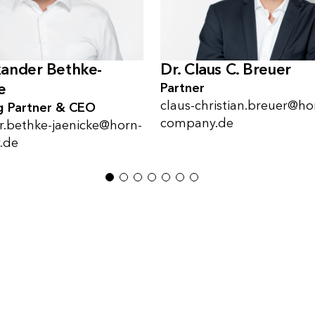
xander Bethke-
Dr. Claus C. Breuer
e
Partner
claus-christian.breuer@ho
 Partner & CEO
company.de
r.bethke-jaenicke@horn-
.de
1
2
3
4
5
6
7