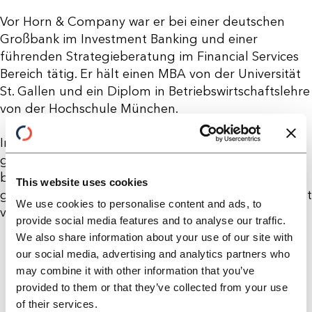
Vor Horn & Company war er bei einer deutschen
Großbank im Investment Banking und einer
führenden Strategieberatung im Financial Services
Bereich tätig. Er hält einen MBA von der Universität
St. Gallen und ein Diplom in Betriebswirtschaftslehre
von der Hochschule München.
In seiner Freizeit treibt Dominik gerne Sport und
genießt Outdoor-Aktivitäten mit seiner Familie. Er
begeistert sich für Reisen, andere Kulturkreise und
This website uses cookies
gastronomische Erlebnisse aus aller Welt. Dominik ist
We use cookies to personalise content and ads, to
verheiratet und hat zwei Töchter.
provide social media features and to analyse our traffic.
We also share information about your use of our site with
our social media, advertising and analytics partners who
may combine it with other information that you’ve
provided to them or that they’ve collected from your use
of their services.