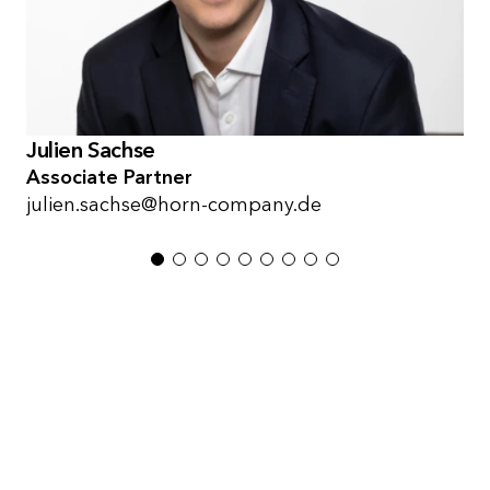
Julien Sachse
Associate Partner
julien.sachse@horn-company.de
1
2
3
4
5
6
7
8
9