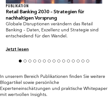
PUBLIKATION
Retail Banking 2030 – Strategien für
nachhaltigen Vorsprung
Globale Disruptionen verändern das Retail
Banking – Daten, Exzellenz und Strategie sind
entscheidend für den Wandel.
Jetzt lesen
1
2
3
4
5
6
7
8
9
10
11
12
13
14
15
In unserem Bereich Publikationen finden Sie weitere
Blogartikel sowie persönliche
Experteneinschätzungen und praktische Whitepaper
mit wertvollen Insights.