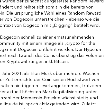
14 wurde der zunächst aufgesetzte Random Reward
dert und reihte sich somit in die bereits von
ein. Die ursprüngliche Wahl eines Random Reward
er von Dogecoin unterstreichen – ebenso wie die
ontext von Dogecoin mit „Digging“ betitelt wird.
h Dogecoin schnell zu einer ernstzunehmenden
ommunity mit einem Image als „crypto for the
sogar mit Dogecoin entlohnt werden. Der Hype um
Monat nach Launch des Coins überstieg das Volumen
en Kryptowährungen inkl. Bitcoin.
m Jahr 2021, als Elon Musk über mehrere Wochen
r Zeit erreichte der Coin seinen Höchstwert von
 deutlich niedrigeren Level angekommen, trotzdem
 der aktuell höchsten Marktkapitalisierung unter
nzahl der Memecoin-Projekte wächst stetig und
 liquide ist, sprich aktiv getraded wird. Zuletzt