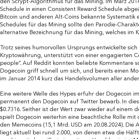
den Scrypt-Algorithmus für das Mining. Im März 20
Schedule in einen Consistent Reward Schedule abgeän
Bitcoin und anderen Alt-Coins bekannte Systematik 
Schedules für das Mining sollte den Parodie-Charakt
alternative Bezeichnung für das Mining, welches im K
Trotz seines humorvollen Ursprungs entwickelte sic
Kryptowährung, unterstützt von einer engagierten C
people“. Auf Reddit konnten beliebte Kommentare 
Dogecoin griff schnell um sich, und bereits einen 
im Januar 2014 kurz das Handelsvolumen aller ander
Eine weitere Welle des Hypes erfuhr der Dogecoin i
permanent den Dogecoin auf Twitter bewarb. In diese
$0.7316. Seither ist der Wert zwar wieder auf einem
spielt Dogecoin weiterhin eine beachtliche Rolle mit
den Memecoins (15,1 Mrd. USD am 20.08.2024). Die A
liegt aktuell bei rund 2.000, von denen etwa die Hälfte