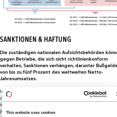
SANKTIONEN & HAFTUNG
Die zuständigen nationalen Aufsichtsbehörden könn
gegen Betriebe, die sich nicht richtlinienkonform
verhalten, Sanktionen verhängen, darunter Bußgeld
von bis zu fünf Prozent des weltweiten Netto-
Jahresumsatzes.
Im Gegensatz zum LkSG sieht die CSDDD auch eine
zivilrechtliches Haftungsrecht vor. Unternehmen haf
in diesem Fall für Schäden, die bei natürlichen oder
juristischen Personen entstanden sind. Dies gilt, sofe
This website uses cookies