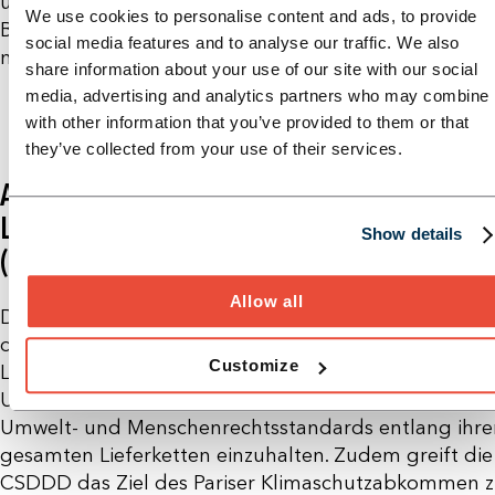
unternehmerischen Sorgfaltspflichten zur Vermeidu
We use cookies to personalise content and ads, to provide
Beseitigung oder Minderung nachteiliger Auswirkun
social media features and to analyse our traffic. We also
nicht ausreichend nachgekommen wird.
share information about your use of our site with our social
media, advertising and analytics partners who may combine i
with other information that you’ve provided to them or that
they’ve collected from your use of their services.
ABGRENZUNG ZUM
LIEFERKETTENSORGFALTSPFLICHTENGESE
Show details
(LKSG)
Allow all
Die CSDDD erweitert die geschützten Rechtsgüter u
den Pflichtenkatalog im Vergleich zum
Customize
Lieferkettengesetz erheblich. Die Richtlinie legt
Unternehmen weitreichende Verpflichtungen auf, u
Umwelt- und Menschenrechtsstandards entlang ihre
gesamten Lieferketten einzuhalten. Zudem greift die
CSDDD das Ziel des Pariser Klimaschutzabkommen z