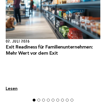
02. JULI 2026
Exit Readiness für Familienunternehmen:
Mehr Wert vor dem Exit
Lesen
1
2
3
4
5
6
7
8
9