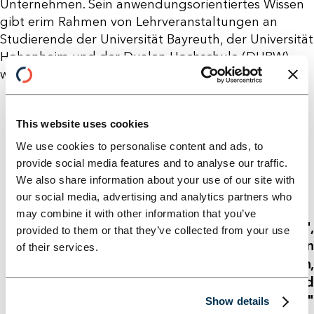
Unternehmen. Sein anwendungsorientiertes Wissen
gibt erim Rahmen von Lehrveranstaltungen an
Studierende der Universität Bayreuth, der Universität
Hohenheim und der Dualen Hochschule (DHBW)
weiter.
This website uses cookies
We use cookies to personalise content and ads, to
provide social media features and to analyse our traffic.
We also share information about your use of our site with
our social media, advertising and analytics partners who
may combine it with other information that you’ve
"Für mich bedeutet "together we grow",
provided to them or that they’ve collected from your use
gemeinsam mit KundInnen und PartnerInnen
of their services.
kontinuierlich zu lernen und Erfolge zu erzielen,
durch eine offene, unterstützende und
zielorientierte Zusammenarbeit."
Show details