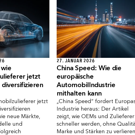
26
27. JANUAR 2026
 wie
China Speed: Wie die
lieferer jetzt
europäische
diversifizieren
AutomobilIndustrie
mithalten kann
ilzulieferer jetzt
„China Speed“ fordert Europa
ersifizieren
Industrie heraus: Der Artikel
ie neue Märkte,
zeigt, wie OEMs und Zulieferer
elle und
schneller werden, ohne Qualitä
folgreich
Marke und Stärken zu verlieren