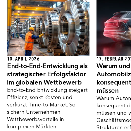
10. APRIL 2026
17. FEBRUAR 20
End-to-End-Entwicklung als
Warum und
strategischer Erfolgsfaktor
Automobilzu
im globalen Wettbewerb
konsequent 
müssen
End-to-End Entwicklung steigert
Effizienz, senkt Kosten und
Warum Automob
verkürzt Time-to-Market. So
konsequent div
sichern Unternehmen
müssen und w
Wettbewerbsvorteile in
Geschäftsmod
komplexen Märkten.
Strukturen er