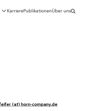
Karriere
Publikationen
Über uns
feifer (at) horn-company.de