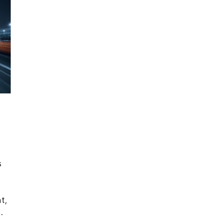
s
t,
.