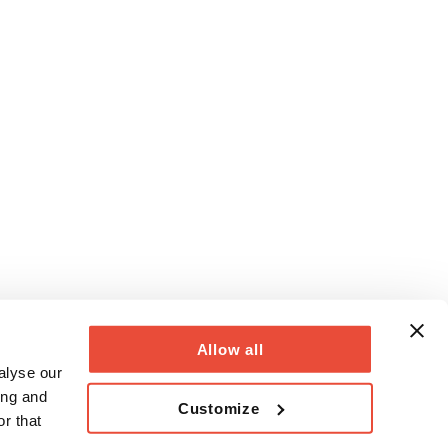
Allow all
alyse our
ing and
Customize
r that