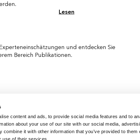
erden.
Lesen
he Experteneinschätzungen und entdecken Sie
erem Bereich Publikationen.
Deutschland & Österreich
s
Schweiz
ise content and ads, to provide social media features and to an
International
rmation about your use of our site with our social media, advertis
 combine it with other information that you’ve provided to them o
 use of their services.