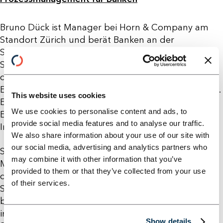
Bruno Dück ist Manager bei Horn & Company am
Standort Zürich und berät Banken an der
Schnittstelle von Transformation und Technologie.
Sein fachlicher Schwerpunkt liegt insbesondere in
den Bereichen Data Sourcing, Datenaufbereitung,
End-to-End-Dashboards sowie der Automatisierung.
This website uses cookies
Ergänzend setzt er Python-Lösungen ein, um
We use cookies to personalise content and ads, to
Echtzeit-Transparenz und einen stabilen
provide social media features and to analyse our traffic.
Informationsfluss sicherzustellen.
We also share information about your use of our site with
our social media, advertising and analytics partners who
Sein akademischer Hintergrund umfasst einen
may combine it with other information that you’ve
Master in Strategy and International Management
provided to them or that they’ve collected from your use
der Universität St. Gallen sowie einen Master of
of their services.
Science in Finance von ESADE. Vor seinem Einstieg
bei Horn & Company sammelte er Berufserfahrung
im Banking und Private Equity mit einem klaren
Show details