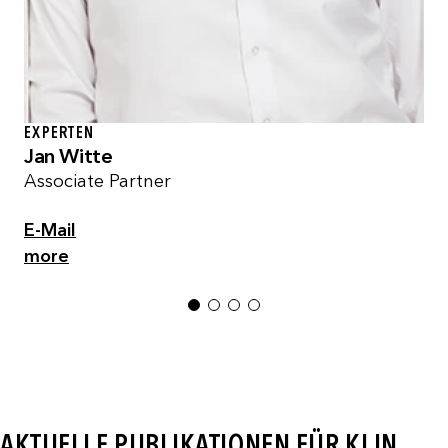
EXPERTEN
Jan Witte
Associate Partner
E-Mail
more
1
2
3
4
AKTUELLE PUBLIKATIONEN FÜR KI IN