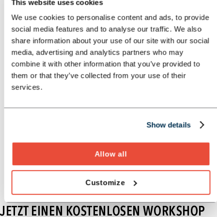
This website uses cookies
Wir verbinden Strategie mit Technologie
We use cookies to personalise content and ads, to provide
Wir denken KI nicht als Tool, sondern als Hebel
social media features and to analyse our traffic. We also
für Wertschöpfung und Transformation, egal
share information about your use of our site with our social
in welcher Ausgangslage sie sich befinden, wir
media, advertising and analytics partners who may
finden uns in Ihrer individuellen Situation
combine it with other information that you’ve provided to
zurecht.
them or that they’ve collected from your use of their
services.
1
2
3
4
5
Show details
Allow all
Customize
JETZT EINEN KOSTENLOSEN WORKSHOP