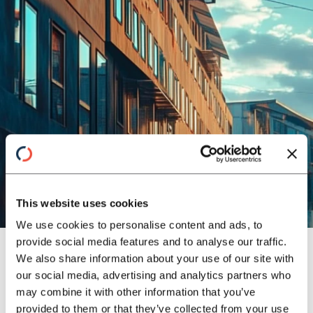
This website uses cookies
We use cookies to personalise content and ads, to
PUBLIKATION
provide social media features and to analyse our traffic.
Strategisches Kostenmanagement
We also share information about your use of our site with
Strategisches Kostenmanagement: Basis
our social media, advertising and analytics partners who
schaffen, Maßnahmen umsetzen, Erfolge
may combine it with other information that you’ve
sichern – für Effizienz, Flexibilität und
provided to them or that they’ve collected from your use