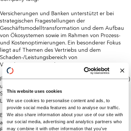
Versicherungen und Banken unterstützt er bei
strategischen Fragestellungen der
Geschäftsmodelltransformation und dem Aufbau
von Ökosystemen sowie im Rahmen von Prozess-
und Kostenoptimierungen. Ein besonderer Fokus
liegt auf Themen des Vertriebs und dem
Schaden-/Leistungsbereich von
Versicherungsunternehmen.
Fabian ist gelernter Investmentfondskaufmann (IHK)
und studierte Betriebswirtschaftslehre mit
This website uses cookies
Schwerpunkt Versicherungen in Frankfurt und
Leipzig.
We use cookies to personalise content and ads, to
provide social media features and to analyse our traffic.
We also share information about your use of our site with
Er lebt privat in Berlin und verbringt seine Freizeit
our social media, advertising and analytics partners who
am liebsten auf dem Rennrad rund um die
may combine it with other information that you’ve
Brandenburger Seen oder auf Reisen mit