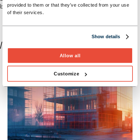
provided to them or that they’ve collected from your use
besonderem Interesse an Asien und Nordamerika.
of their services.
Show details
//PUBLIKATIONEN VON FABIAN SCHLICHT
Allow all
Customize