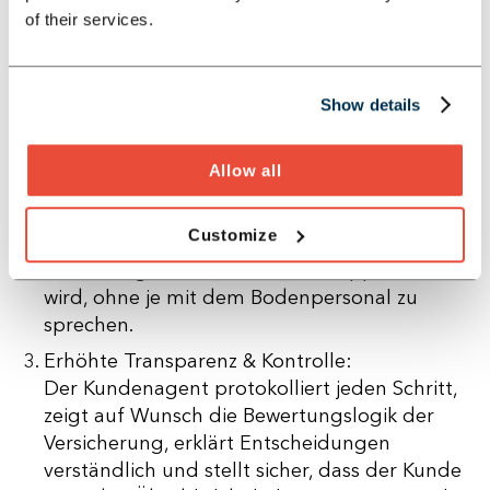
nicht durch Prozesse navigieren – er wird
of their services.
begleitet, nicht belastet.
Rolle des Kunden als Supervisor statt
Sachbearbeiter:
Show details
Kunden müssen keine aktiven Eingaben mehr
tätigen, keine Formulare ausfüllen oder
Allow all
telefonieren. Sie erhalten klare Statusupdates,
Entscheidungsvorlagen und übernehmen nur
Customize
noch die finale Freigabe – vergleichbar mit
einem Flugreisenden, der über App informiert
wird, ohne je mit dem Bodenpersonal zu
sprechen.
Erhöhte Transparenz & Kontrolle:
Der Kundenagent protokolliert jeden Schritt,
zeigt auf Wunsch die Bewertungslogik der
Versicherung, erklärt Entscheidungen
verständlich und stellt sicher, dass der Kunde