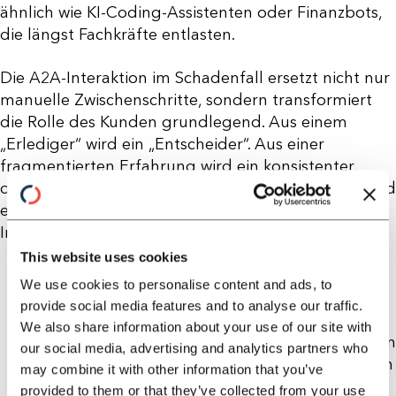
ähnlich wie KI-Coding-Assistenten oder Finanzbots,
die längst Fachkräfte entlasten.
Die A2A-Interaktion im Schadenfall ersetzt nicht nur
manuelle Zwischenschritte, sondern transformiert
die Rolle des Kunden grundlegend. Aus einem
„Erlediger“ wird ein „Entscheider“. Aus einer
fragmentierten Erfahrung wird ein konsistenter,
digital begleiteter Prozess – schnell, verständlich und
entlastend. Konkret verändert sich die menschliche
Interaktion hier wie folgt:
This website uses cookies
Reduzierter Kommunikationsaufwand:
We use cookies to personalise content and ads, to
Klassische Kundentelefonate zur
provide social media features and to analyse our traffic.
Schadenmeldung, Rückfragen durch
We also share information about your use of our site with
Sachbearbeiter, Nachreichung von Dokumenten
our social media, advertising and analytics partners who
oder Rückrufe zur Terminabstimmung entfallen
may combine it with other information that you’ve
weitgehend. Der menschliche Kunde muss sich
provided to them or that they’ve collected from your use