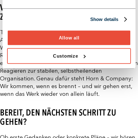
VOM KRISENMODUS ZUR
ZUKUNFTSFÄHIGKEIT
Show details
Turnaround beginnt fast immer mit Feuerlöschen.
Allow all
Aber dort dürfen die Veränderungen nicht enden.
Wer zu lange im Krisenmodus verharrt, verbrennt
Ressourcen – operativ wie finanziell. Der
Customize
entscheidende Schritt ist der Übergang: vom bloßen
Reagieren zur stabilen, selbstheilenden
Organisation. Genau dafür steht Horn & Company:
Wir kommen, wenn es brennt – und wir gehen erst,
wenn das Werk wieder von allein läuft.
BEREIT, DEN NÄCHSTEN SCHRITT ZU
GEHEN?
Ob erste Gedanken oder konkrete Pläne – wir hören