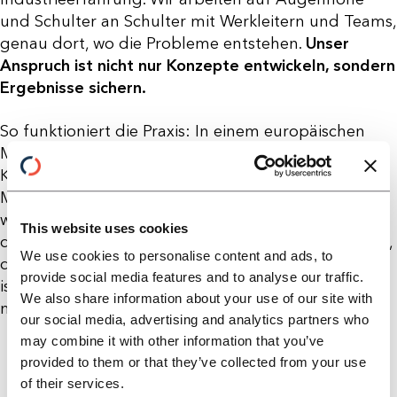
und Schulter an Schulter mit Werkleitern und Teams,
genau dort, wo die Probleme entstehen.
Unser
Anspruch ist nicht nur Konzepte entwickeln, sondern
Ergebnisse sichern.
So funktioniert die Praxis: In einem europäischen
Montagewerk haben H&C-Berater und
Kundenmitarbeiter die OEE innerhalb weniger
Monate um mehr als 50 % gesteigert. Rückstände
wurden abgebaut, Sonderfrachten gestrichen, eine
This website uses cookies
dritte Schicht überflüssig gemacht. Ein Beweis dafür,
We use cookies to personalise content and ads, to
dass die kurzfristige Problemlösung nur der Anfang
provide social media features and to analyse our traffic.
ist und nachhaltige Strukturen den Unterschied
We also share information about your use of our site with
machen.
our social media, advertising and analytics partners who
may combine it with other information that you’ve
provided to them or that they’ve collected from your use
of their services.