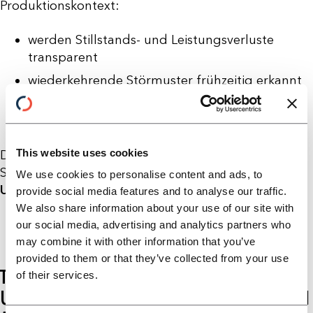
Produktionskontext:
werden Stillstands- und Leistungsverluste
transparent
wiederkehrende Störmuster frühzeitig erkannt
Maßnahmen mit dem größten OEE-Hebel
priorisiert
This website uses cookies
Der Fokus verlagert sich von reaktiver
Störungsbeseitigung hin zu
nachhaltiger
We use cookies to personalise content and ads, to
Ursacheneliminierung
.
provide social media features and to analyse our traffic.
We also share information about your use of our site with
our social media, advertising and analytics partners who
may combine it with other information that you’ve
provided to them or that they’ve collected from your use
TYPISCHE FEHLER BEI KI-INITIATIVEN
of their services.
UND WAS ERFOLGREICHE UNTERNEHMEN