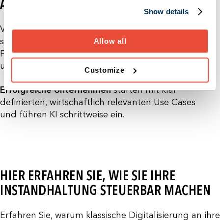
ANDERS MACHEN
Show details
Viele KI-Projekte scheitern nicht an der Technologie,
sondern an: fehlenden Zielbildern, zu starkem Tool-
Allow all
Fokus, unklaren Verantwortlichkeiten und
unrealistischen Erwartungen.
Customize
Erfolgreiche Unternehmen
starten mit klar
definierten, wirtschaftlich relevanten Use Cases
und
führen KI schrittweise ein.
HIER ERFAHREN SIE, WIE SIE IHRE
INSTANDHALTUNG STEUERBAR MACHEN
Erfahren Sie, warum klassische Digitalisierung an ihre