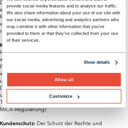
Die Tokenisierung bewegt sich aktuell noch oft in
provide social media features and to analyse our traffic.
einer rechtlichen Grauzone, da die regulatorischen
We also share information about your use of our site with
Rahmenbedingungen in vielen Ländern noch nicht
our social media, advertising and analytics partners who
vollständig geklärt sind. Hier sind einige der
may combine it with other information that you’ve
rechtlichen Aspekte und Herausforderungen:
provided to them or that they’ve collected from your use
of their services.
Klassifizierung von Token:
Eine der größten
Herausforderungen besteht darin, zu bestimmen,
wie Token rechtlich klassifiziert werden. In einigen
Show details
Fällen können sie als Wertpapiere betrachtet
werden, was sie den Wertpapiergesetzen
Allow all
unterwerfen würde. In anderen müssen neue
Definitionen und Rechtsrahmen geschaffen werden,
um den Anforderungen und Möglichkeiten der
Customize
Tokenisierung gerecht zu werden (Unser Post zur
MiCA-Regulierung)
Kundenschutz:
Der Schutz der Rechte und