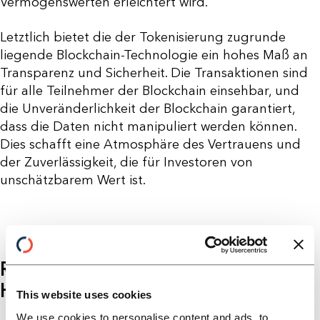
Vermögenswerten erleichtert wird.
Letztlich bietet die der Tokenisierung zugrunde
liegende Blockchain-Technologie ein hohes Maß an
Transparenz und Sicherheit. Die Transaktionen sind
für alle Teilnehmer der Blockchain einsehbar, und
die Unveränderlichkeit der Blockchain garantiert,
dass die Daten nicht manipuliert werden können.
Dies schafft eine Atmosphäre des Vertrauens und
der Zuverlässigkeit, die für Investoren von
unschätzbarem Wert ist.
RECHTLICHE ASPEKTE UND
HERAUSFORDERUNGEN
This website uses cookies
We use cookies to personalise content and ads, to