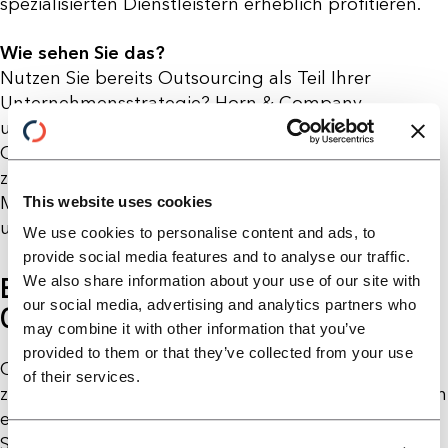
spezialisierten Dienstleistern erheblich profitieren.
Wie sehen Sie das?
Nutzen Sie bereits Outsourcing als Teil Ihrer
Unternehmensstrategie? Horn & Company
unterstützt mittelständische Unternehmen dabei,
Outsourcing professionell aufzusetzen und effektiv
zu steuern – mit klarer Governance, praxiserprobten
Modellen und Blick fürs Wesentliche. Sprechen Sie
This website uses cookies
uns gerne an.
We use cookies to personalise content and ads, to
provide social media features and to analyse our traffic.
BEREIT, DEN NÄCHSTEN SCHRITT ZU
We also share information about your use of our site with
our social media, advertising and analytics partners who
GEHEN?
may combine it with other information that you’ve
provided to them or that they’ve collected from your use
Ob erste Gedanken oder konkrete Pläne – wir hören
of their services.
zu, fragen nach und entwickeln gemeinsam weiter. In
einem unverbindlichen Erstgespräch klären wir, wo
Sie stehen und wie wir Sie unterstützen können.