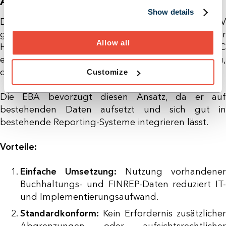
Ansatz)
Show details
Der Accounting Approach basiert auf der GuV
gemäß Rechnungslegungsstandard (z. B. IFRS oder
Allow all
HGB). Er ordnet Erträge und Aufwendungen der FC
entsprechend ihrer buchhalterischen Erfassung zu,
ohne regulatorische Umqualifizierung.
Customize
Die EBA bevorzugt diesen Ansatz, da er auf
bestehenden Daten aufsetzt und sich gut in
bestehende Reporting-Systeme integrieren lässt.
Vorteile:
Einfache Umsetzung:
Nutzung vorhandener
Buchhaltungs- und FINREP-Daten reduziert IT-
und Implementierungsaufwand.
Standardkonform:
Kein Erfordernis zusätzlicher