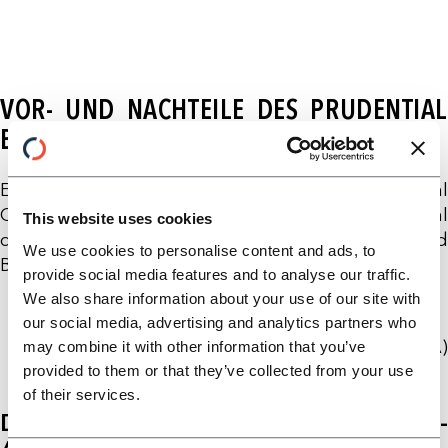
VOR- UND NACHTEILE DES PRUDENTIAL
BOUNDARY APPROACH (PBA)
Ein zentrales Element zur Berechnung der Financial
Component (FC) im Business Indicator ist die Wahl
This website uses cookies
der Methodik zur Abgrenzung von Handels- und
We use cookies to personalise content and ads, to
Bankbucherträgen. Die EBA erlaubt zwei Ansätze:
provide social media features and to analyse our traffic.
We also share information about your use of our site with
den Accounting Approach (
Default-Ansatz
)
our social media, advertising and analytics partners who
den Prudential Boundary Approach (PBA)
may combine it with other information that you’ve
(
Ausnahmeregelung
)
provided to them or that they’ve collected from your use
of their services.
Der Accounting Approach (Default-