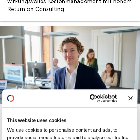
wirkungsvolles Kostenmanagement mit hohem
Return on Consulting.
KOMPETENZ FÜR SCHADENVERSICHERUNG
Operations
This website uses cookies
Wir unterstützen Sie bei der strategischen
Steuerung Ihrer operativen Kernbereiche und
We use cookies to personalise content and ads, to
provide social media features and to analyse our traffic.
heben Ihre Effizienzpotenziale.