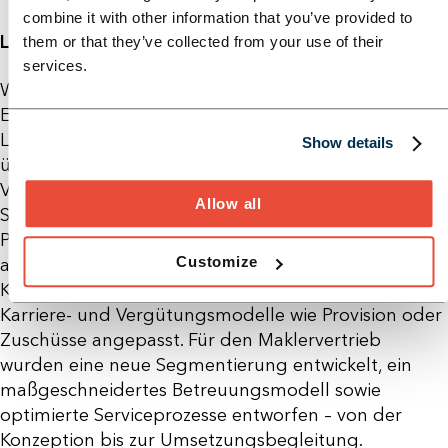
combine it with other information that you’ve provided to
Lösungsansatz
them or that they’ve collected from your use of their
services.
Wir haben das Vertriebsmodell für den
Eigenvertrieb angepasst. Zentrale und dezentrale
Leadgenerierung und eine stringente Transparenz
Show details
über die Anstoßkette tragen zu mehr Traktion im
Vertrieb bei. Direkt-Vertrieb wurde mit den Agentur-
Allow all
Standorten vernetzt. Die Ausstattung so auf die
Prozesse abgestimmt, dass ein Multikanal-Vertrieb –
Customize
auch in Beratungssituationen mit
Kooperationspartnern – möglich ist. Daran sind auch
Karriere- und Vergütungsmodelle wie Provision oder
Zuschüsse angepasst. Für den Maklervertrieb
wurden eine neue Segmentierung entwickelt, ein
maßgeschneidertes Betreuungsmodell sowie
optimierte Serviceprozesse entworfen – von der
Konzeption bis zur Umsetzungsbegleitung.