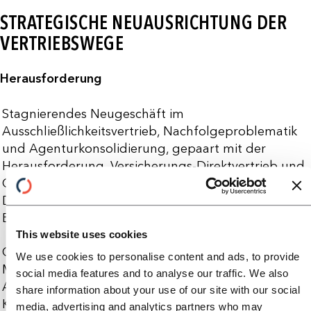
STRATEGISCHE NEUAUSRICHTUNG DER
VERTRIEBSWEGE
Herausforderung
Stagnierendes Neugeschäft im
Ausschließlichkeitsvertrieb, Nachfolgeproblematik
und Agenturkonsolidierung, gepaart mit der
Herausforderung, Versicherungs-Direktvertrieb und
Omnikanal oder Multikanal nach vorn zu bringen.
Das waren die wesentlichen Herausforderungen im
Eigenvertrieb unseres Mandanten.
This website uses cookies
Gleichzeitig mussten das Key Account
We use cookies to personalise content and ads, to provide
Management, die Betreuung und die
social media features and to analyse our traffic. We also
Anbindungslogiken für den Maklervertrieb und
share information about your use of our site with our social
Kooperationspartnervertrieb neu gedacht werden.
media, advertising and analytics partners who may