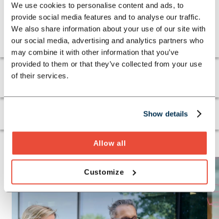
Operations
We use cookies to personalise content and ads, to
Wir unterstützen Sie bei der strategischen
provide social media features and to analyse our traffic.
Steuerung Ihrer operativen Kernbereiche und
We also share information about your use of our site with
heben Ihre Effizienzpotenziale.
our social media, advertising and analytics partners who
may combine it with other information that you’ve
provided to them or that they’ve collected from your use
of their services.
Vertrieb
Schaden & Leistung
Show details
Allow all
Customize