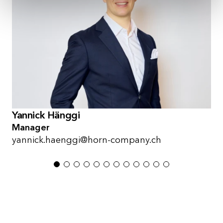
Yannick Hänggi
Manager
yannick.haenggi@horn-company.ch
1
2
3
4
5
6
7
8
9
10
11
12