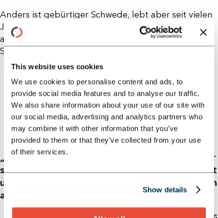
Anders ist gebürtiger Schwede, lebt aber seit vielen
Jahren mit seiner Familie in der Nähe von Frankfurt
am Main. In seiner Freizeit ist er ein passionierter
Segler, Sporttaucher und Mountainbikefahrer.
This website uses cookies
We use cookies to personalise content and ads, to
provide social media features and to analyse our traffic.
We also share information about your use of our site with
our social media, advertising and analytics partners who
may combine it with other information that you’ve
provided to them or that they’ve collected from your use
of their services.
„Für mich bedeutet „together we grow“, dass wir
sowohl intern als auch in der Zusammenarbeit mit
unseren Kunden kontinuierlich an Verbesserungen
Show details
arbeiten – „together we improve“."
- ANDERS RYBERG