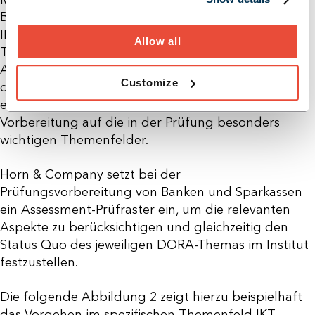
Banken und Sparkassen. Da beim Management des
IKT-Drittparteienrisiko nahezu sämtliche DORA-
Allow all
Themen im Institut sowie im Umgang mit dem
Auslagerungsunternehmen adressiert werden, ist
Customize
der Aufwand dementsprechend hoch. Umgekehrt
ermöglicht diese Sichtweise eine Priorisierung der
Vorbereitung auf die in der Prüfung besonders
wichtigen Themenfelder.
Horn & Company setzt bei der
Prüfungsvorbereitung von Banken und Sparkassen
ein Assessment-Prüfraster ein, um die relevanten
Aspekte zu berücksichtigen und gleichzeitig den
Status Quo des jeweiligen DORA-Themas im Institut
festzustellen.
Die folgende Abbildung 2 zeigt hierzu beispielhaft
das Vorgehen im spezifischen Themenfeld IKT-