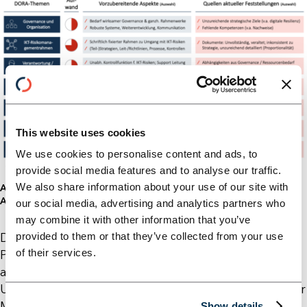
This website uses cookies
We use cookies to personalise content and ads, to
provide social media features and to analyse our traffic.
We also share information about your use of our site with
Abbildung 1: Ausgewählte DORA-Themen – Vorzubereitende
Aspekte und Schwerpunkte aktueller Feststellungen
our social media, advertising and analytics partners who
may combine it with other information that you’ve
Der hier dargestellte Aufwand in der
provided to them or that they’ve collected from your use
of their services.
Prüfungsvorbereitung ergibt sich aus dem
antizipierten Fokus der aufsichtlichen Prüfung, dem
Umfang der jeweiligen Anforderungsdetails und der
Menge der betroffenen Bereiche innerhalb der
Show details