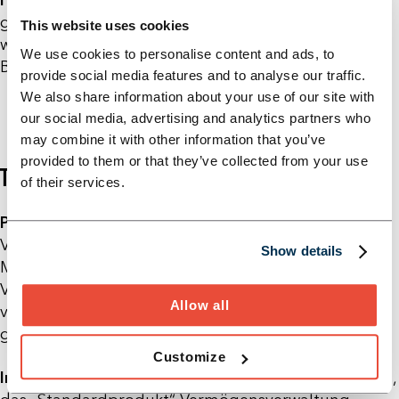
Hybride Beratungsmodelle:
Bisher eigenständig
gedachte und gelebte digitale wie analoge Kanäle
This website uses cookies
werden zu einem einheitlichen End-to-End-
We use cookies to personalise content and ads, to
Beratungserlebnis verschmolzen.
provide social media features and to analyse our traffic.
We also share information about your use of our site with
our social media, advertising and analytics partners who
may combine it with other information that you’ve
provided to them or that they’ve collected from your use
TRENDS AUF PRODUKTSEITE
of their services.
Passive Investing:
ETFs als Kernanlagevehikel von
Vermögensverwaltungen zeigen eine starke
Show details
Marktentwicklung – das absolut in ETFs verwaltete
Vermögen und ihr relativer Marktanteil sind in den
Allow all
vergangenen zwei Dekaden kontinuierlich
gewachsen.
Customize
Individualisierung:
Aus Kundensicht kann die Option,