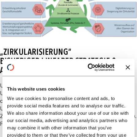
„ZIRKULARISIERUNG“
BISHERIGER LINEARER STRATEGIE &
AUSRICHTUNG
Unternehmensausrichtung (nachhaltige
This website uses cookies
Unternehmensstrategien) zu verankern. Eine
We use cookies to personalise content and ads, to
definierte Kreislaufwirtschaftsstrategie hilft bei der
provide social media features and to analyse our traffic.
Umsetzung und wird bestenfalls durch messbare
We also share information about your use of our site with
Zielvorgaben flankiert (Kreislaufwirtschaftsstrategie).
our social media, advertising and analytics partners who
Folgende Schlüsselfaktoren sind hierfür wichtig:
may combine it with other information that you’ve
provided to them or that they’ve collected from your use