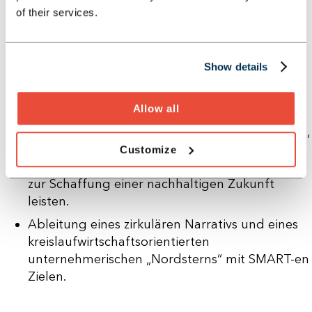
Analyse des Status Quo und Aufdeckung
of their services.
potenzieller Risiken in der aktuellen (linearen)
Unternehmensausrichtung.
Identifizierung der größten Potenziale mit
Show details
positiver ökologischer und ökonomischer
Wirkung, um langfristig effektiv zur
Allow all
Kreislaufwirtschaft (Circular Economy)
beizutragen. Daneben Priorisierung von Hebeln,
die einen signifikanten Beitrag zur Förderung
Customize
der Kreislaufwirtschaft (Circular Economy) und
zur Schaffung einer nachhaltigen Zukunft
leisten.
Ableitung eines zirkulären Narrativs und eines
kreislaufwirtschaftsorientierten
unternehmerischen „Nordsterns“ mit SMART-en
Zielen.