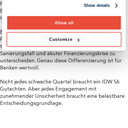
Problemkreditprozess angekommen ist, werden
Show details
Entscheidungen komplexer, langsamer und häufig
teurer.
Allow all
Ein früher IBR kann diesen Kipppunkt nicht in jedem
Fall verhindern. Aber er kann helfen, zwischen
Customize
temporärer Ergebnisschwäche, strukturellem
Sanierungsfall und akuter Finanzierungskrise zu
unterscheiden. Genau diese Differenzierung ist für
Banken wertvoll.
Nicht jedes schwache Quartal braucht ein IDW S6
Gutachten. Aber jedes Engagement mit
zunehmender Unsicherheit braucht eine belastbare
Entscheidungsgrundlage.