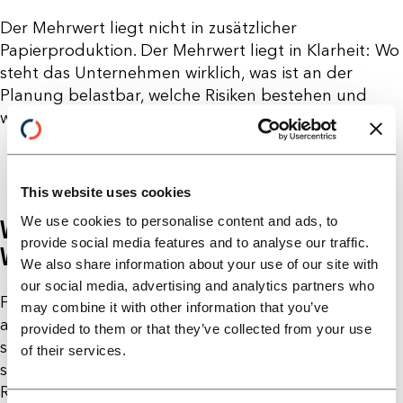
Der Mehrwert liegt nicht in zusätzlicher
Papierproduktion. Der Mehrwert liegt in Klarheit: Wo
steht das Unternehmen wirklich, was ist an der
Planung belastbar, welche Risiken bestehen und
welche Maßnahmen sind kurzfristig entscheidend?
This website uses cookies
We use cookies to personalise content and ads, to
WARUM DAS FÜR BANKEN
provide social media features and to analyse our traffic.
WIRTSCHAFTLICH RELEVANT IST
We also share information about your use of our site with
our social media, advertising and analytics partners who
Für Banken ist frühe Transparenz nicht nur
may combine it with other information that you’ve
angenehm. Sie kann wirtschaftlich relevant sein. Je
provided to them or that they’ve collected from your use
später ein Engagement auffällig wird, desto stärker
of their services.
steigen interne Aufwände, Eskalationsbedarf und
Risikovorsorgefragen. Wenn ein Kunde bereits im