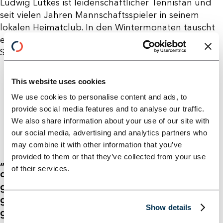
Ludwig Lütkes ist leidenschaftlicher Tennisfan und
seit vielen Jahren Mannschaftsspieler in seinem
lokalen Heimatclub. In den Wintermonaten tauscht
er Schläger gegen Ski und ist in den Bergen
Südtirols anzutreffen.
This website uses cookies
We use cookies to personalise content and ads, to
provide social media features and to analyse our traffic.
We also share information about your use of our site with
our social media, advertising and analytics partners who
may combine it with other information that you’ve
provided to them or that they’ve collected from your use
„Für mich war "together we grow" schon immer
of their services.
die Stärke von Horn & Company – Teil einer
gemeinsamen Reise zu sein, bei der sich alle
gegenseitig helfen und unterstützen, um
Show details
gemeinschaftlich zu wachsen."