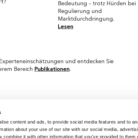
rt?
Bedeutung – trotz Hürden bei
Regulierung und
Marktdurchdringung.
Lesen
he Experteneinschätzungen und entdecken Sie
serem Bereich
Publikationen
.
s
Deutschland & Österreich
ise content and ads, to provide social media features and to an
Schweiz
rmation about your use of our site with our social media, advertis
International
 combine it with other information that you’ve provided to them o